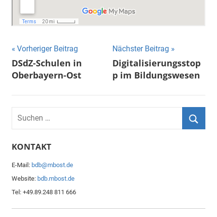
Vorheriger Beitrag
Nächster Beitrag
Beitragsnavigation
DSdZ-Schulen in
Digitalisierungsstop
Oberbayern-Ost
p im Bildungswesen
S
u
S
c
KONTAKT
u
h
c
E-Mail:
bdb@mbost.de
e
h
Website:
bdb.mbost.de
n
e
Tel: +49.89.248 811 666
n
n
a