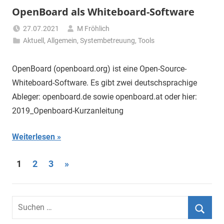
OpenBoard als Whiteboard-Software
27.07.2021
M Fröhlich
Aktuell
,
Allgemein
,
Systembetreuung
,
Tools
OpenBoard (openboard.org) ist eine Open-Source-
Whiteboard-Software. Es gibt zwei deutschsprachige
Ableger: openboard.de sowie openboard.at oder hier:
2019_Openboard-Kurzanleitung
Weiterlesen
1
2
3
Nächste
»
Seitennummerierung
Beiträge
der
S
Beiträge
u