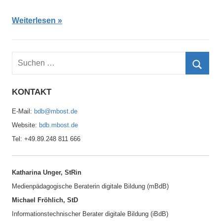
Weiterlesen
S
u
S
c
KONTAKT
u
h
c
E-Mail:
bdb@mbost.de
e
h
Website:
bdb.mbost.de
n
e
Tel: +49.89.248 811 666
n
n
a
c
Katharina Unger, StRin
h
Medienpädagogische Beraterin digitale Bildung (mBdB)
:
Michael Fröhlich, StD
Informationstechnischer Berater digitale Bildung (iBdB)