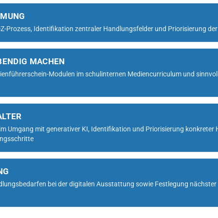
MMUNG
-Prozess, Identifikation zentraler Handlungsfelder und Priorisierung der
BENDIG MACHEN
führerschein-Modulen im schulinternen Mediencurriculum und sinnvoll
ALTER
m Umgang mit generativer KI, Identifikation und Priorisierung konkrete
ngsschritte
NG
lungsbedarfen bei der digitalen Ausstattung sowie Festlegung nächster 