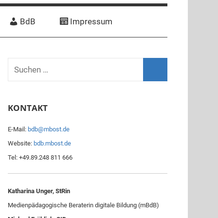
BdB
Impressum
S
u
S
c
u
KONTAKT
h
c
e
h
E-Mail:
bdb@mbost.de
n
e
Website:
bdb.mbost.de
n
n
Tel: +49.89.248 811 666
a
c
h
Katharina Unger, StRin
:
Medienpädagogische Beraterin digitale Bildung (mBdB)