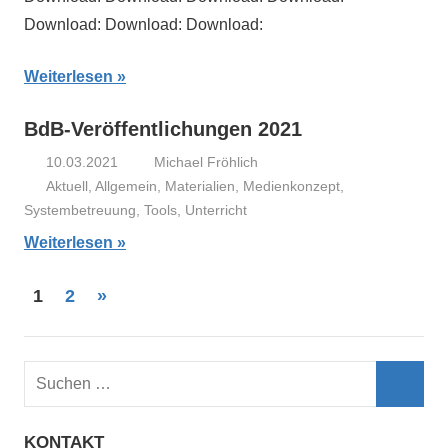
Download: Download: Download:
Weiterlesen
BdB-Veröffentlichungen 2021
10.03.2021
Michael Fröhlich
Aktuell
,
Allgemein
,
Materialien
,
Medienkonzept
,
Systembetreuung
,
Tools
,
Unterricht
Weiterlesen
1
2
Nächste
»
Seitennummerierung
Beiträge
der
S
Beiträge
u
S
c
KONTAKT