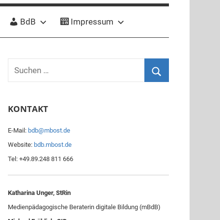
BdB
Impressum
S
u
S
c
u
KONTAKT
h
c
e
h
E-Mail:
bdb@mbost.de
n
e
Website:
bdb.mbost.de
n
n
Tel: +49.89.248 811 666
a
c
h
Katharina Unger, StRin
:
Medienpädagogische Beraterin digitale Bildung (mBdB)