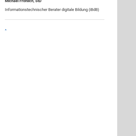
Michael Fröhlich, StD
Informationstechnischer Berater digitale Bildung (iBdB)
^