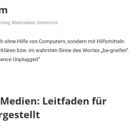
om
rning
,
Materialien
,
Unterricht
ch ohne Hilfe von Computern, sondern mit Hilfsmitteln
erklären bzw. im wahrsten Sinne des Wortes „be-greifen“.
ience Unplugged“
Medien: Leitfaden für
gestellt