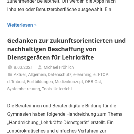
zunehmender Beliebtheit. Oft werden die Apps nach
Inhalten oder Benutzeroberfläche ausgewählt. Ein
Weiterlesen
Gedanken zur zukunftsorientierten und
nachhaltigen Beschaffung von
Dienstgeräten für Lehrkräfte
8.03.2021
Michael Fröhlich
Aktuell
,
Allgemein
,
Datenschutz
,
e-learning
,
eLT-TOP
,
eLTmbost
,
Fortbildungen
,
Medienkonzept
,
OBB-Ost
,
Systembetreuung
,
Tools
,
Unterricht
Die Beraterinnen und Berater digitale Bildung für die
Gymnasien haben folgende Handreichung zum Thema
„Handreichung_Lehrkräfte-Dienstgerät“ erstellt. Ein
„unbürokratisches und einfaches Verfahren zur