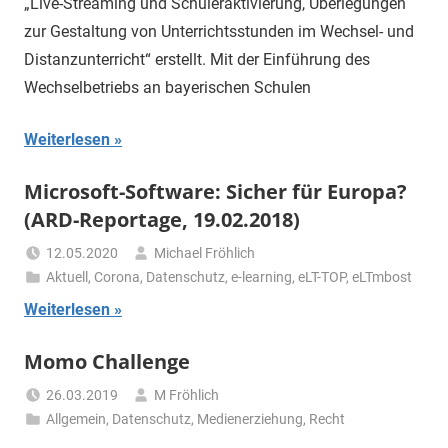
„Live-Streaming und Schüleraktivierung, Überlegungen
zur Gestaltung von Unterrichtsstunden im Wechsel- und
Distanzunterricht“ erstellt. Mit der Einführung des
Wechselbetriebs an bayerischen Schulen
Weiterlesen
Microsoft-Software: Sicher für Europa?
(ARD-Reportage, 19.02.2018)
12.05.2020
Michael Fröhlich
Aktuell
,
Corona
,
Datenschutz
,
e-learning
,
eLT-TOP
,
eLTmbost
Weiterlesen
Momo Challenge
26.03.2019
M Fröhlich
Allgemein
,
Datenschutz
,
Medienerziehung
,
Recht