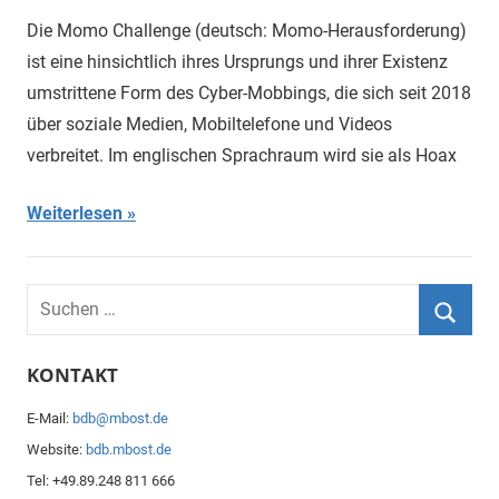
Die Momo Challenge (deutsch: Momo-Herausforderung)
ist eine hinsichtlich ihres Ursprungs und ihrer Existenz
umstrittene Form des Cyber-Mobbings, die sich seit 2018
über soziale Medien, Mobiltelefone und Videos
verbreitet. Im englischen Sprachraum wird sie als Hoax
Weiterlesen
S
u
S
c
KONTAKT
u
h
c
E-Mail:
bdb@mbost.de
e
h
Website:
bdb.mbost.de
n
e
Tel: +49.89.248 811 666
n